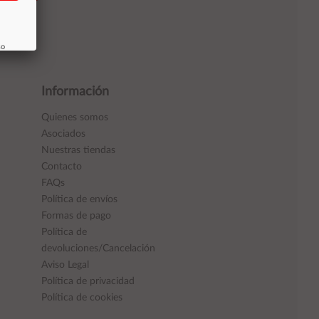
so
Información
Quienes somos
Asociados
Nuestras tiendas
Contacto
FAQs
Política de envíos
Formas de pago
Política de
devoluciones/Cancelación
Aviso Legal
Política de privacidad
Política de cookies