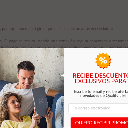
, para que puedas elegir la que más se adecúe a tus necesidades:
o. El pago se realiza usando una conexión segura conectada directamen
s de Quality Like, sino que son tramitados directamente por la entidad b
r tus pedidos a nuestras tiendas físicas, puedes pagar en efectivo o con 
RECIBE DESCUENT
EXCLUSIVOS PARA 
Escribe tu email y recibe
oferta
novedades
de Quality Like
Suscri
QUIERO RECIBIR PROM