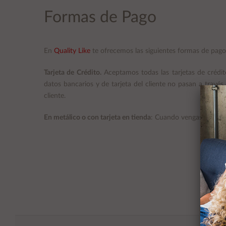
Formas de Pago
En
Quality Like
te ofrecemos las siguientes formas de pago
Tarjeta de Crédito.
Aceptamos todas las tarjetas de crédit
datos bancarios y de tarjeta del cliente no pasan a travé
cliente.
En metálico o con tarjeta en tienda
: Cuando vengas a recoge