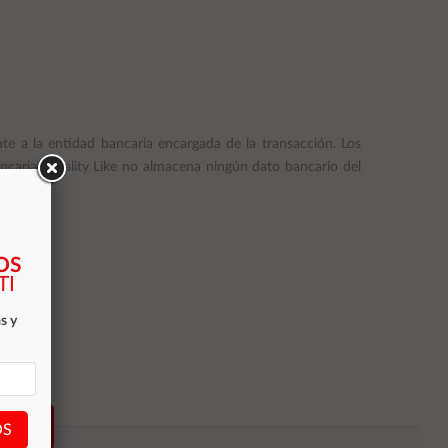
te a la entidad bancaria encargada de la transacción. Los
ancaria. Quality Like no almacena ningún dato bancario del
tarjeta.
OS
TI
s y
birse
OS