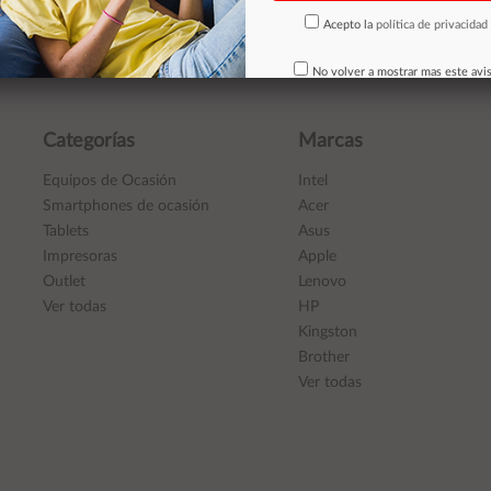
Acepto la
política de privacidad
epto la
política de privacidad
No volver a mostrar mas este avi
Categorías
Marcas
Equipos de Ocasión
Intel
Smartphones de ocasión
Acer
Tablets
Asus
Impresoras
Apple
Outlet
Lenovo
Ver todas
HP
Kingston
Brother
Ver todas