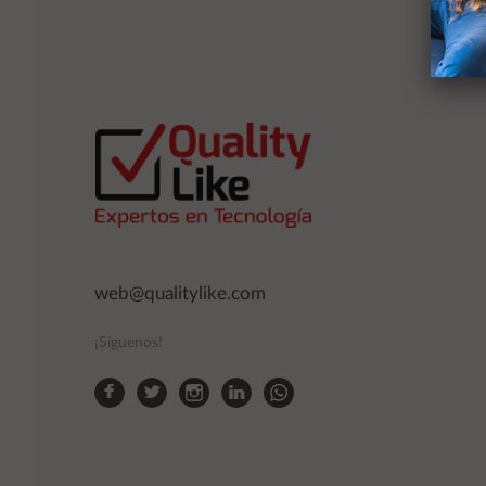
Ac
web@qualitylike.com
¡Síguenos!