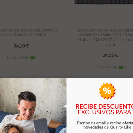
 compatible para portátil LENOVO
Teclado compatible para portáti
hinkpad T480S / 01YP490
IdeaPad 320-15abr / 320-15ast
15isk / sn20k82487 / sin marco 
/ Gris
34,10 €
24,15 €
Stocks (+10)
Stocks (+10)
Añadir al carrito
Añadir al carrito
RECIBE DESCUENT
EXCLUSIVOS PARA 
Escribe tu email y recibe
oferta
novedades
de Quality Like