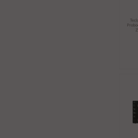
Tecl
Probo
Z