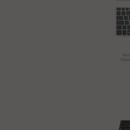
Tecl
Elite