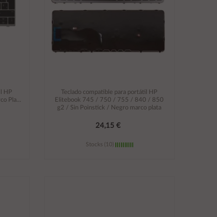
il HP
Teclado compatible para portátil HP
co Plata
Elitebook 745 / 750 / 755 / 840 / 850
g2 / Sin Poinstick / Negro marco plata
24,15 €
Stocks (10)
Añadir al carrito