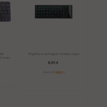
til
Pegatina en portugués teclados negro
0 series
8,90 €
Stocks (6)
Añadir al carrito