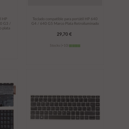
il HP
Teclado compatible para portátil HP 640
40 G3 /
G4 / 640 G5 Marco Plata Retroiluminado
 plata
29,70 €
Stocks (+10)
Añadir al carrito