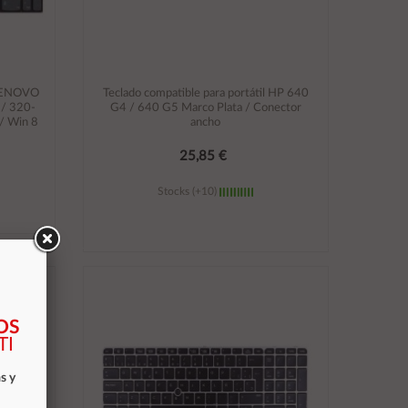
l LENOVO
Teclado compatible para portátil HP 640
 / 320-
G4 / 640 G5 Marco Plata / Conector
/ Win 8
ancho
25,85 €
Stocks (+10)
Añadir al carrito
OS
TI
s y