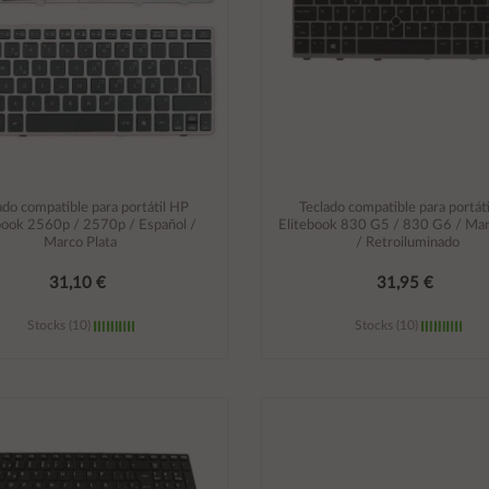
ado compatible para portátil HP
Teclado compatible para portát
book 2560p / 2570p / Español /
Elitebook 830 G5 / 830 G6 / Mar
Marco Plata
/ Retroiluminado
31,10 €
31,95 €
Stocks (10)
Stocks (10)
Añadir al carrito
Añadir al carrito