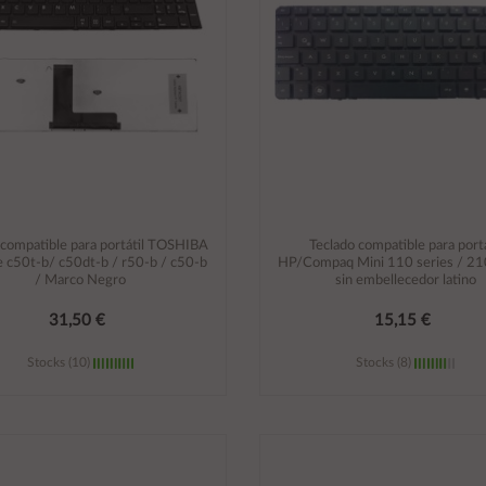
 compatible para portátil TOSHIBA
Teclado compatible para portá
te c50t-b/ c50dt-b / r50-b / c50-b
HP/Compaq Mini 110 series / 21
/ Marco Negro
sin embellecedor latino
31,50 €
15,15 €
Stocks (10)
Stocks (8)
Añadir al carrito
Añadir al carrito