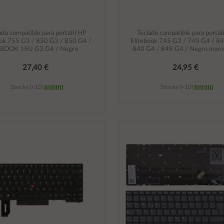
ado compatible para portátil HP
Teclado compatible para portát
ok 755 G3 / 850 G3 / 850 G4 /
Elitebook 745 G3 / 745 G4 / 8
BOOK 15U G3 G4 / Negro
840 G4 / 848 G4 / Negro marco
27,40 €
24,95 €
Stocks (+10)
Stocks (+10)
Añadir al carrito
Añadir al carrito