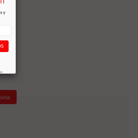
TI
s y
OS
so
birse