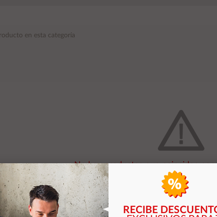
roducto en esta categoría
No hay productos que coincidan con 
VOLVER A LA TIEND
RECIBE DESCUENT