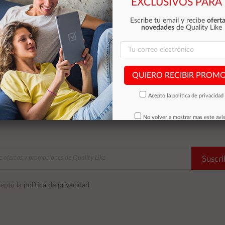
EXCLUSIVOS PARA 
Escribe tu email y recibe
oferta
novedades
de Quality Like
QUIERO RECIBIR PROM
Acepto la
política de privacidad
No volver a mostrar mas este avi
Suscri
epto la
política de privacidad