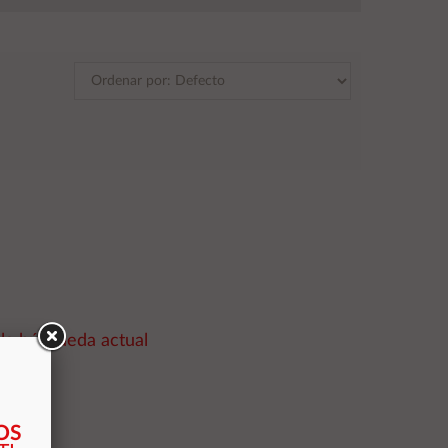
la búsqueda actual
A
OS