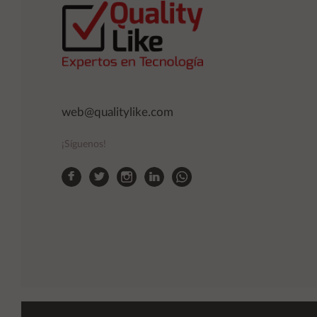
web@qualitylike.com
¡Síguenos!