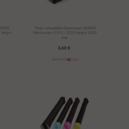
XEROX
Toner compatible Dayma para XEROX
5 Negro
Workcentre 3315 / 3325 Negro 5000
pag.
3,60 €
Stocks (3)
Añadir al carrito