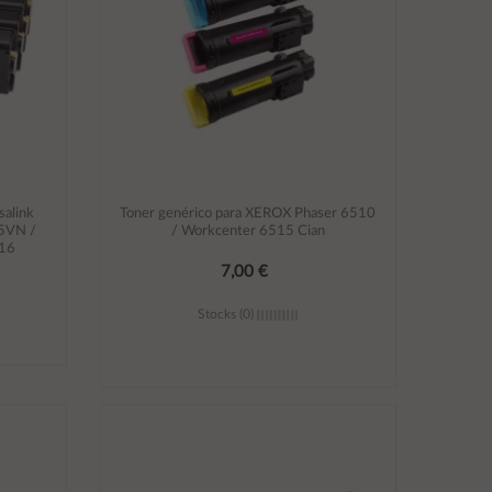
salink
Toner genérico para XEROX Phaser 6510
5VN /
/ Workcenter 6515 Cian
516
7,00 €
Stocks (0)
Añadir al carrito