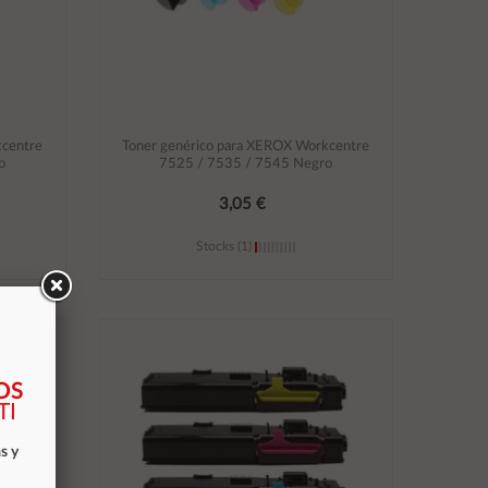
kcentre
Toner genérico para XEROX Workcentre
o
7525 / 7535 / 7545 Negro
3,05 €
Stocks (1)
Añadir al carrito
OS
TI
s y