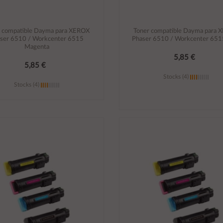
r compatible Dayma para XEROX
Toner compatible Dayma para 
ser 6510 / Workcenter 6515
Phaser 6510 / Workcenter 651
Magenta
5,85 €
5,85 €
Stocks (4)
Stocks (4)
Añadir al carrito
Añadir al carrito