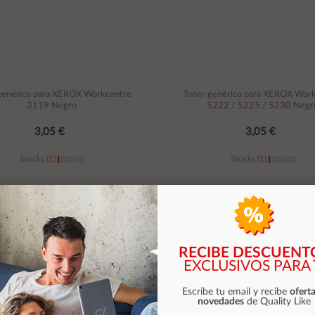
genérico para XEROX Workcentre
Toner genérico para XEROX Wor
3119 Negro
5222 / 5225 / 5230 Negr
3,05 €
3,05 €
Stocks (1)
Stocks (1)
Añadir al carrito
Añadir al carrito
RECIBE DESCUENT
EXCLUSIVOS PARA 
Escribe tu email y recibe
oferta
novedades
de Quality Like