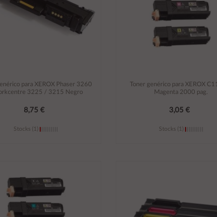
genérico para XEROX Phaser 3260
Toner genérico para XEROX C
orkcentre 3225 / 3215 Negro
Magenta 2000 pag.
8,75 €
3,05 €
Stocks (1)
Stocks (1)
Añadir al carrito
Añadir al carrito