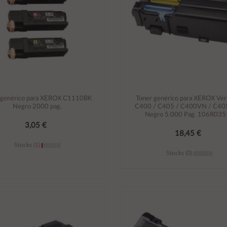
 genérico para XEROX C1110BK
Toner genérico para XEROX Ver
Negro 2000 pag.
C400 / C405 / C400VN / C40
Negro 5.000 Pag. 106R03
3,05 €
18,45 €
Stocks (1)
Stocks (0)
Añadir al carrito
Añadir al carrito