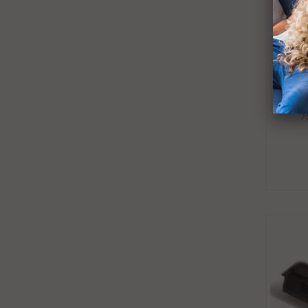
Toner 
7