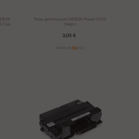
XEROX
Toner genérico para XEROX Phaser 3150
5 Cian
Negro
3,05 €
Stocks (4)
Añadir al carrito