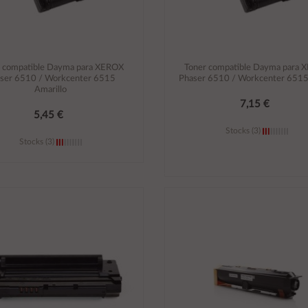
r compatible Dayma para XEROX
Toner compatible Dayma para 
ser 6510 / Workcenter 6515
Phaser 6510 / Workcenter 651
Amarillo
7,15 €
5,45 €
Stocks (3)
Stocks (3)
Añadir al carrito
Añadir al carrito