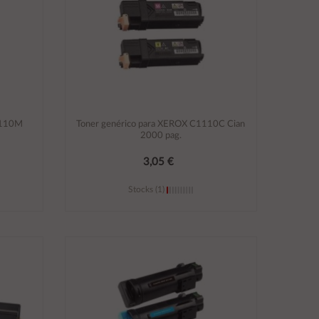
1110M
Toner genérico para XEROX C1110C Cian
2000 pag.
3,05 €
Stocks (1)
Añadir al carrito