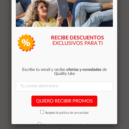
RECIBE DESCUENTOS
EXCLUSIVOS PARA TI
Suscribirse
Acepto la
política de privacidad
Escribe tu email y recibe
ofertas y novedades
de
Quality Like
Categorías
QUIERO RECIBIR PROMOS
Equipos de Ocasión
Smartphones de ocasión
Acepto la
política de privacidad
Tablets
Impresoras
No volver a mostrar mas este aviso