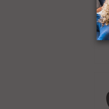
Etiq
D