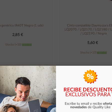
o genérico IR40T Negro (1 uds)
Cinta compatible Dayma para 
LQ2070 / LQ2170 / LQ2180 / 
/ LQ2190 / Negro
2,85 €
5,60 €
Stocks (+10)
Stocks (+10)
Añadir al carrito
Añadir al carrito
RECIBE DESCUENT
EXCLUSIVOS PARA 
Escribe tu email y recibe
oferta
novedades
de Quality Like