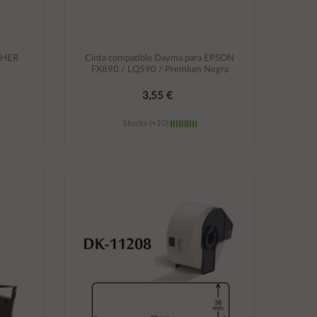
OTHER
Cinta compatible Dayma para EPSON
FX890 / LQ590 / Premium Negra
3,55 €
Stocks (+10)
Añadir al carrito