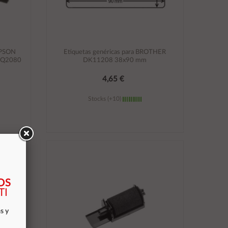
EPSON
Etiquetas genéricas para BROTHER
LQ2080
DK11208 38x90 mm
4,65 €
Stocks (+10)
Añadir al carrito
OS
TI
s y