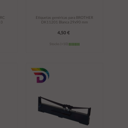
ERC
Etiquetas genéricas para BROTHER
33
DK11201 Blanca 29x90 mm
4,50 €
Stocks (+10)
Añadir al carrito