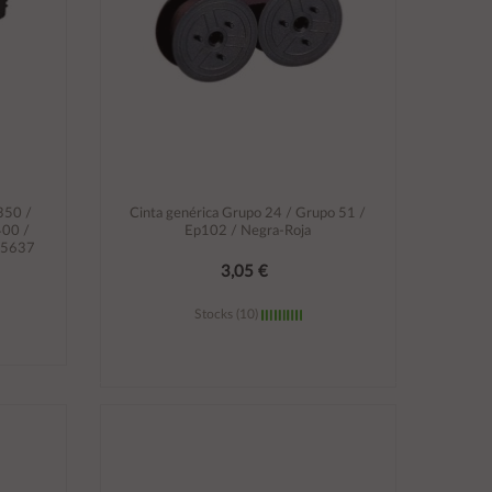
350 /
Cinta genérica Grupo 24 / Grupo 51 /
400 /
Ep102 / Negra-Roja
15637
3,05 €
Stocks (10)
Añadir al carrito