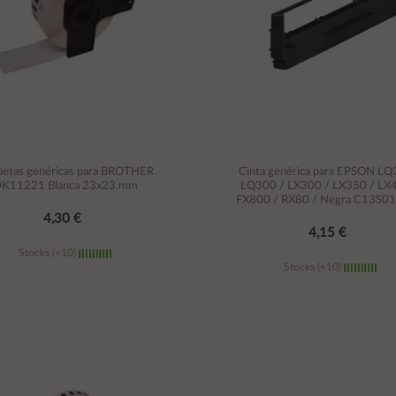
uetas genéricas para BROTHER
Cinta genérica para EPSON LQ
K11221 Blanca 23x23 mm
LQ300 / LX300 / LX350 / LX
FX800 / RX80 / Negra C13S0
4,30 €
4,15 €
Stocks (+10)
Stocks (+10)
Añadir al carrito
Añadir al carrito