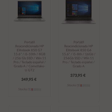
Portatil
Portátil
Reacondicionado HP
Reacondicionado HP
Elitebook 850 G7
Elitebook 850 G6
15.6" / i5-10th / 8GB
15.6" / i5-8th / 16Gb /
/ 256 Gb SSD / Win 11
256Gb SSD / Win 11
Pro / Teclado español /
Pro / Teclado español /
Grado A / Cometlake-
Grado A
U GT2
373,95 €
349,95 €
Stocks (1)
Stocks (1)
Añadir al
Añadir al