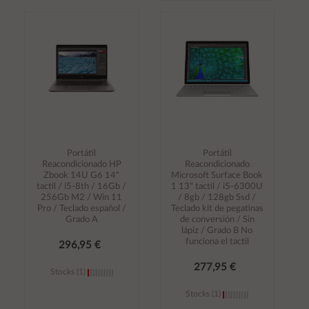
Añadir al
Añadir al
carrito
carrito
Portátil
Portátil
Reacondicionado HP
Reacondicionado
Zbook 14U G6 14"
Microsoft Surface Book
tactil / i5-8th / 16Gb /
1 13" tactil / i5-6300U
256Gb M2 / Win 11
/ 8gb / 128gb Ssd /
Pro / Teclado español /
Teclado kit de pegatinas
Grado A
de conversión / Sin
lápiz / Grado B No
funciona el tactil
296,95 €
277,95 €
Stocks (1)
Stocks (1)