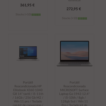
esteticos
361,95 €
272,95 €
Stocks (+10)
Stocks (+10)
Añadir al
Añadir al
carrito
carrito
Portátil
Portátil
Reacondicionado HP
Reacondicionado
Elitebook X360 1040
MICROSOFT Surface
G8 14" tactil / i5-11th
Laptop Go 1943 12.4"
/ 16Gb / 256 Gb M2 /
/ i5-10th / 8gb /
Win 11 pro / Teclado
128gb Ssd / Win 11
con kit de conversion /
Pro / Teclado kit de