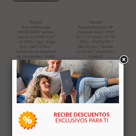
Portátil
Portátil
Reacondicionado
Reacondicionado HP
MICROSOFT Surface
Elitebook X360 1030
Laptop Go 1943 12.4"
G2 13.3" tactil / i5-7th
/ i5-10th / 4gb / 64gb
/ 8Gb / 256Gb M2 /
Ssd / Win 11 Pro /
Win 10 pro / Teclado
Teclado kit de pegatinas
con kit de Conversión /
de conversión / Grado
Grado A
A
265,95 €
349,95 €
Stocks (2)
Stocks (2)
Añadir al
Añadir al
carrito
carrito
RECIBE DESCUENTOS
EXCLUSIVOS PARA TI