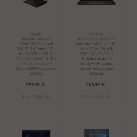
Portátil
Portátil
Reacondicionado
Reacondicionado Dell
LENOVO Thinkpad
Latitude 7490 14" / i5-
T490S 14" tactil / i7-
8th / 8Gb / 256Gb
8th / 32GB / 256 Gb
SSD / Win 11 Pro /
M2 / Windows 11 Pro
Teclado español /
/ Teclado español /
Grado A- Pequeño
Grado B NO funciona el
desperfecto en una
altavoz
esquina
299,95 €
265,95 €
Stocks (1)
Stocks (1)
Añadir al
Añadir al
carrito
carrito