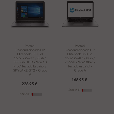
carrito
carrito
Portátil
Portátil
Reacondicionado HP
Reacondicionado HP
Elitebook 850 G3
Elitebook 850 G1
15.6" / i5-6th / 8Gb /
15.6" i5-4th / 8Gb /
500 Gb HDD / Win 10
256Gb / Win10Pro /
Pro / Teclado Español /
Teclado español /
SKYLAKE GT2 / Grado
Grado A
A
168,95 €
228,95 €
Stocks (1)
Stocks (1)
Añadir al
Añadir al