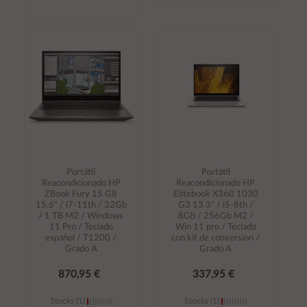
Añadir al
Añadir al
carrito
carrito
Portátil
Portátil
Reacondicionado HP
Reacondicionado HP
ZBook Fury 15 G8
Elitebook X360 1030
15.6" / i7-11th / 32Gb
G3 13.3" / i5-8th /
/ 1 TB M2 / Windows
8Gb / 256Gb M2 /
11 Pro / Teclado
Win 11 pro / Teclado
español / T1200 /
con kit de conversion /
Grado A
Grado A
870,95 €
337,95 €
Stocks (1)
Stocks (1)