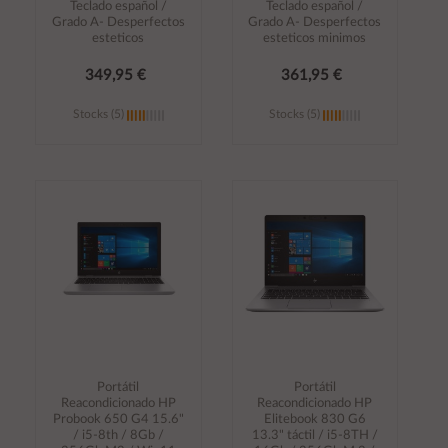
Teclado español /
Teclado español /
Grado A- Desperfectos
Grado A- Desperfectos
esteticos
esteticos minimos
349,95 €
361,95 €
Stocks (5)
Stocks (5)
Añadir al
Añadir al
carrito
carrito
Portátil
Portátil
Reacondicionado HP
Reacondicionado HP
Probook 650 G4 15.6"
Elitebook 830 G6
/ i5-8th / 8Gb /
13.3" táctil / i5-8TH /