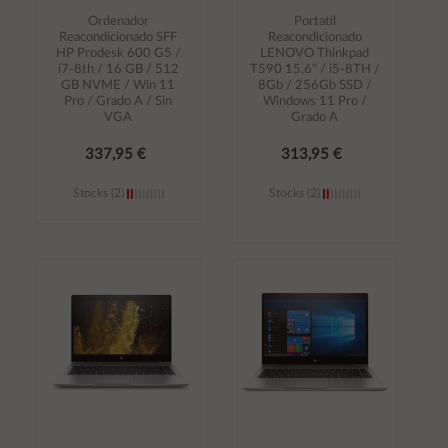
Ordenador
Portatil
Reacondicionado SFF
Reacondicionado
HP Prodesk 600 G5 /
LENOVO Thinkpad
i7-8th / 16 GB / 512
T590 15.6" / i5-8TH /
GB NVME / Win 11
8Gb / 256Gb SSD /
Pro / Grado A / Sin
Windows 11 Pro /
VGA
Grado A
337,95 €
313,95 €
Stocks (2)
Stocks (2)
Añadir al
Añadir al
carrito
carrito