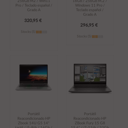
256Gb M2 / Win11
16Gb / 256Gb M.2 /
Pro / Teclado español /
Windows 11 Pro /
Grado A
Teclado español /
Grado A
320,95 €
296,95 €
Stocks (5)
Stocks (5)
Añadir al
Añadir al
carrito
carrito
Portátil
Portátil
Reacondicionado HP
Reacondicionado HP
Zbook 14U G5 14"
ZBook Fury 15 G8
tactil / i5-8th / 16Gb /
15.6" / i7-11th / 32Gb