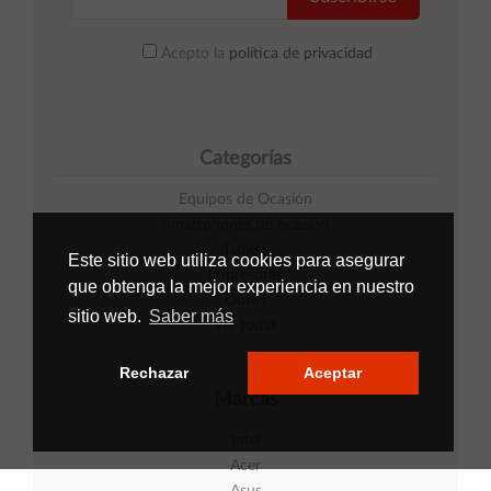
Acepto la
política de privacidad
Categorías
Equipos de Ocasión
Smartphones de ocasión
Tablets
Este sitio web utiliza cookies para asegurar
Impresoras
que obtenga la mejor experiencia en nuestro
Outlet
sitio web.
Saber más
Ver todas
Rechazar
Aceptar
Marcas
Intel
Acer