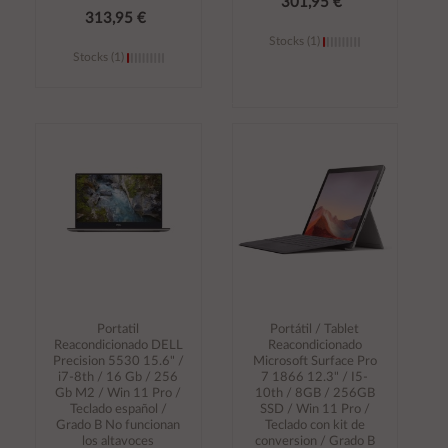
301,95 €
313,95 €
Stocks (1)
Stocks (1)
Añadir al
Añadir al
carrito
carrito
Portatil
Portátil / Tablet
Reacondicionado DELL
Reacondicionado
Precision 5530 15.6" /
Microsoft Surface Pro
i7-8th / 16 Gb / 256
7 1866 12.3" / I5-
Gb M2 / Win 11 Pro /
10th / 8GB / 256GB
Teclado español /
SSD / Win 11 Pro /
Grado B No funcionan
Teclado con kit de
los altavoces
conversion / Grado B