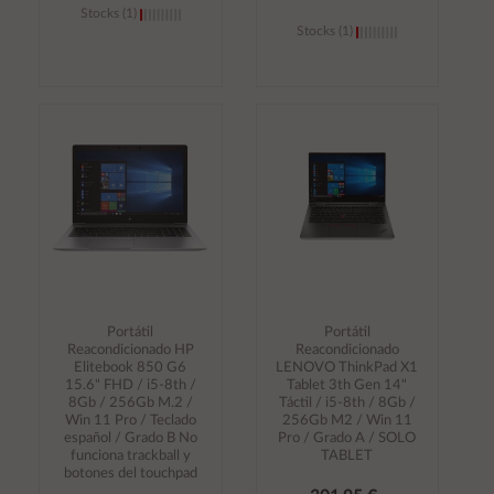
Stocks (1)
Stocks (1)
Añadir al
Añadir al
carrito
carrito
Portátil
Portátil
Reacondicionado HP
Reacondicionado
Elitebook 850 G6
LENOVO ThinkPad X1
15.6" FHD / i5-8th /
Tablet 3th Gen 14"
8Gb / 256Gb M.2 /
Táctil / i5-8th / 8Gb /
Win 11 Pro / Teclado
256Gb M2 / Win 11
español / Grado B No
Pro / Grado A / SOLO
funciona trackball y
TABLET
botones del touchpad