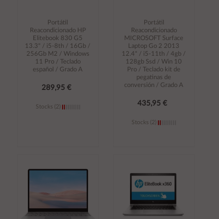
Portátil
Portátil
Reacondicionado HP
Reacondicionado
Elitebook 830 G5
MICROSOFT Surface
13.3" / i5-8th / 16Gb /
Laptop Go 2 2013
256Gb M2 / Windows
12.4" / i5-11th / 4gb /
11 Pro / Teclado
128gb Ssd / Win 10
español / Grado A
Pro / Teclado kit de
pegatinas de
conversión / Grado A
289,95 €
435,95 €
Stocks (2)
Stocks (2)
Añadir al
Añadir al
carrito
carrito