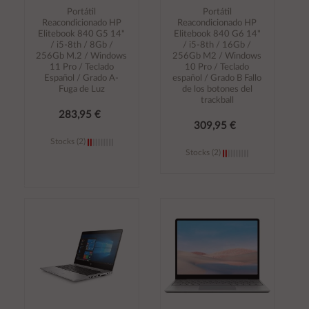
Portátil
Portátil
Reacondicionado HP
Reacondicionado HP
Elitebook 840 G5 14"
Elitebook 840 G6 14"
/ i5-8th / 8Gb /
/ i5-8th / 16Gb /
256Gb M.2 / Windows
256Gb M2 / Windows
11 Pro / Teclado
10 Pro / Teclado
Español / Grado A-
español / Grado B Fallo
Fuga de Luz
de los botones del
trackball
283,95 €
309,95 €
Stocks (2)
Stocks (2)
Añadir al
Añadir al
carrito
carrito