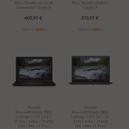
Pro / Teclado con kit de
Pro / Teclado español /
conversion/ Grado A
Grado A
405,95 €
373,95 €
Stocks (6)
Stocks (6)
Añadir al
Añadir al
carrito
carrito
Portátil
Portatil
Reacondicionado DELL
Reacondicionado DELL
Latitude 5590 15.6"/
Latitude 3420 14" / i5-
i7-8th / 16Gb / 512Gb
11th / 8 Gb / 256Gb
SSD / Win 11 Pro /
M2 / Win 11 Pro /