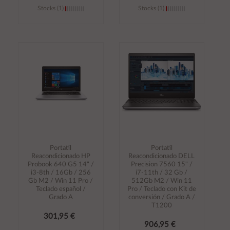
Stocks (1)
Stocks (1)
Añadir al
Añadir al
carrito
carrito
Portatil
Portatil
Reacondicionado HP
Reacondicionado DELL
Probook 640 G5 14" /
Precision 7560 15" /
i3-8th / 16Gb / 256
i7-11th / 32 Gb /
Gb M2 / Win 11 Pro /
512Gb M2 / Win 11
Teclado español /
Pro / Teclado con Kit de
Grado A
conversión / Grado A /
T1200
301,95 €
906,95 €