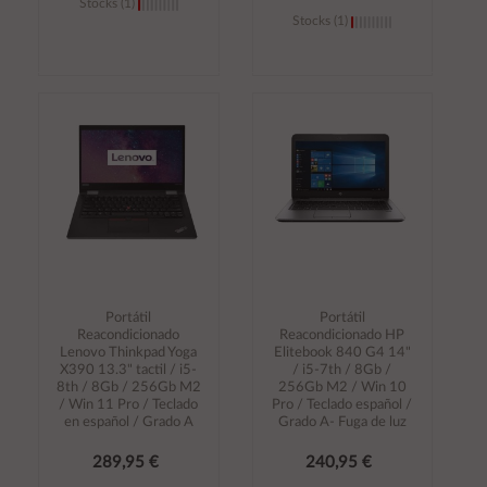
Stocks (1)
Stocks (1)
Añadir al
Añadir al
carrito
carrito
Portátil
Portátil
Reacondicionado
Reacondicionado HP
Lenovo Thinkpad Yoga
Elitebook 840 G4 14"
X390 13.3" tactil / i5-
/ i5-7th / 8Gb /
8th / 8Gb / 256Gb M2
256Gb M2 / Win 10
/ Win 11 Pro / Teclado
Pro / Teclado español /
en español / Grado A
Grado A- Fuga de luz
289,95 €
240,95 €