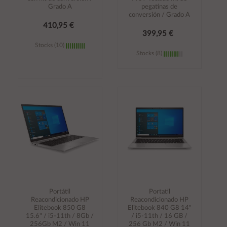
Grado A
pegatinas de
conversión / Grado A
410,95 €
399,95 €
Stocks (10)
Stocks (8)
Añadir al
Añadir al
carrito
carrito
Portátil
Portatil
Reacondicionado HP
Reacondicionado HP
Elitebook 850 G8
Elitebook 840 G8 14"
15.6" / i5-11th / 8Gb /
/ i5-11th / 16 GB /
256Gb M2 / Win 11
256 Gb M2 / Win 11