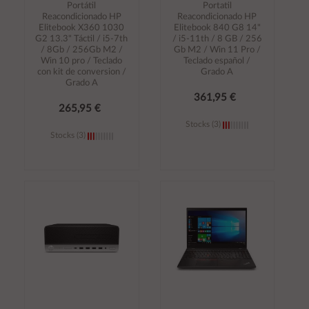
Portátil
Portatil
Reacondicionado HP
Reacondicionado HP
Elitebook X360 1030
Elitebook 840 G8 14"
G2 13.3" Táctil / i5-7th
/ i5-11th / 8 GB / 256
/ 8Gb / 256Gb M2 /
Gb M2 / Win 11 Pro /
Win 10 pro / Teclado
Teclado español /
con kit de conversion /
Grado A
Grado A
361,95 €
265,95 €
Stocks (3)
Stocks (3)
Añadir al
Añadir al
carrito
carrito