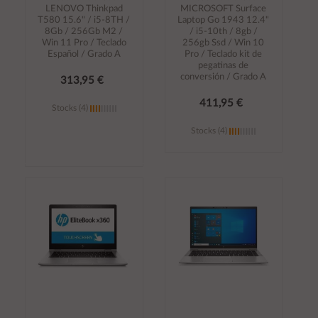
LENOVO Thinkpad
MICROSOFT Surface
T580 15.6" / i5-8TH /
Laptop Go 1943 12.4"
8Gb / 256Gb M2 /
/ i5-10th / 8gb /
Win 11 Pro / Teclado
256gb Ssd / Win 10
Español / Grado A
Pro / Teclado kit de
pegatinas de
conversión / Grado A
313,95 €
411,95 €
Stocks (4)
Stocks (4)
Añadir al
Añadir al
carrito
carrito