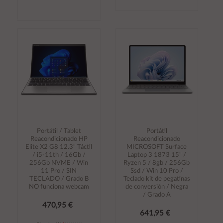
Añadir al
Añadir al
carrito
carrito
Portátil / Tablet
Portátil
Reacondicionado HP
Reacondicionado
Elite X2 G8 12.3" Táctil
MICROSOFT Surface
/ i5-11th / 16Gb /
Laptop 3 1873 15" /
256Gb NVME / Win
Ryzen 5 / 8gb / 256Gb
11 Pro / SIN
Ssd / Win 10 Pro /
TECLADO / Grado B
Teclado kit de pegatinas
NO funciona webcam
de conversión / Negra
/ Grado A
470,95 €
641,95 €