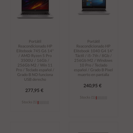
Portátil
Portátil
Reacondicionado HP
Reacondicionado HP
Elitebook 745 G6 14"
Elitebook 1040 G4 14"
/ AMD Ryzen 5 Pro
Táctil / i5-7th / 8Gb /
3500U / 16Gb /
256Gb M2 / Windows
256Gb M2 / Win 11
10 Pro / Teclado
Pro / Teclado español /
español / Grado B Pixel
Grado B NO funciona
muerto en pantalla
USB derecho
240,95 €
277,95 €
Stocks (1)
Stocks (1)
Añadir al
Añadir al
carrito
carrito