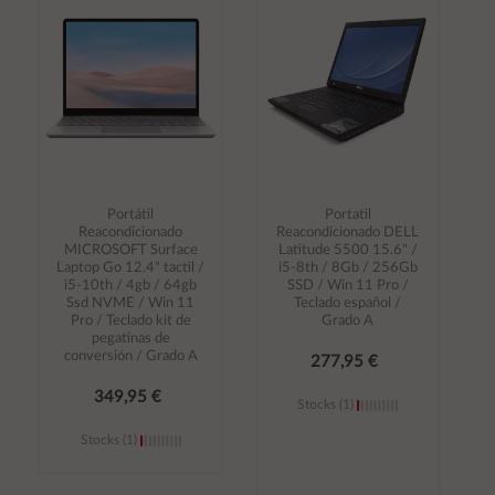
carrito
carrito
Portátil
Portatil
Reacondicionado
Reacondicionado DELL
MICROSOFT Surface
Latitude 5500 15.6" /
Laptop Go 12.4" tactil /
i5-8th / 8Gb / 256Gb
i5-10th / 4gb / 64gb
SSD / Win 11 Pro /
Ssd NVME / Win 11
Teclado español /
Pro / Teclado kit de
Grado A
pegatinas de
conversión / Grado A
277,95 €
349,95 €
Stocks (1)
Stocks (1)