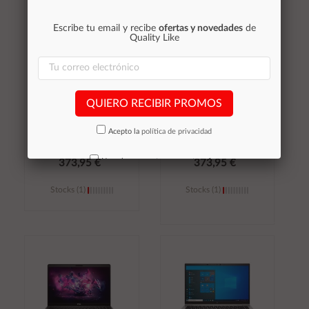
Escribe tu email y recibe
ofertas y novedades
de
Quality Like
Portatil
Portatil
Reacondicionado HP
Reacondicionado HP
Elitebook 840 G8 14"
Elitebook 840 G8 14"
QUIERO RECIBIR PROMOS
/ i5-11th / 8 GB / 256
/ i5-11th / 16 GB /
Gb M2 / Win 11 Pro /
128 Gb M2 / Win 11
Teclado con kit de
Pro / Teclado español /
Acepto la
política de privacidad
conversion / Grado A
Grado A
No volver a mostrar mas este aviso
373,95 €
373,95 €
Stocks (1)
Stocks (1)
Añadir al
Añadir al
carrito
carrito