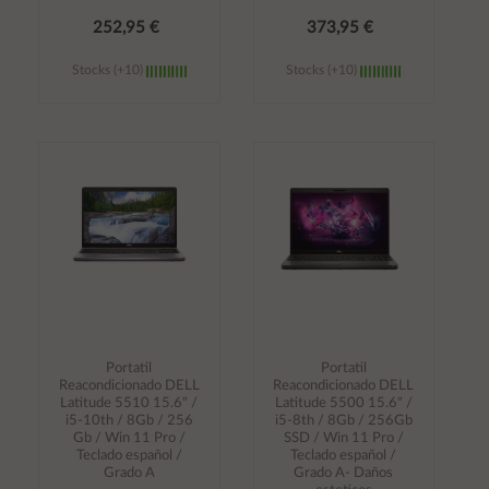
252,95 €
373,95 €
Stocks (+10)
Stocks (+10)
Añadir al
Añadir al
carrito
carrito
Portatil
Portatil
Reacondicionado DELL
Reacondicionado DELL
Latitude 5510 15.6" /
Latitude 5500 15.6" /
i5-10th / 8Gb / 256
i5-8th / 8Gb / 256Gb
Gb / Win 11 Pro /
SSD / Win 11 Pro /
Teclado español /
Teclado español /
Grado A
Grado A- Daños