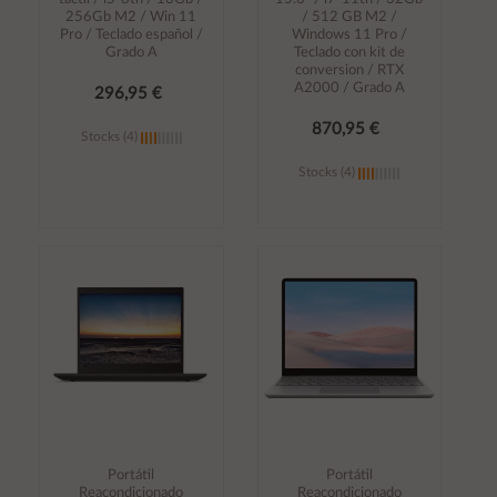
256Gb M2 / Win 11
/ 512 GB M2 /
Pro / Teclado español /
Windows 11 Pro /
Grado A
Teclado con kit de
conversion / RTX
A2000 / Grado A
296,95 €
870,95 €
Stocks (4)
Stocks (4)
Añadir al
Añadir al
carrito
carrito
Portátil
Portátil
Reacondicionado
Reacondicionado