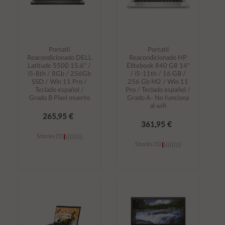
Portatil
Portatil
Reacondicionado DELL
Reacondicionado HP
Latitude 5500 15.6" /
Elitebook 840 G8 14"
i5-8th / 8Gb / 256Gb
/ i5-11th / 16 GB /
SSD / Win 11 Pro /
256 Gb M2 / Win 11
Teclado español /
Pro / Teclado español /
Grado B Pixel muerto
Grado A- No funciona
al wifi
265,95 €
361,95 €
Stocks (1)
Stocks (1)
Añadir al
Añadir al
carrito
carrito