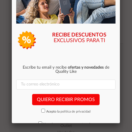
RECIBE DESCUENTOS
EXCLUSIVOS PARA TI
Suscribirse
Acepto la
política de privacidad
Escribe tu email y recibe
ofertas y novedades
de
Quality Like
Categorías
Equipos de Ocasión
QUIERO RECIBIR PROMOS
Smartphones de ocasión
Acepto la
política de privacidad
Tablets
Impresoras
No volver a mostrar mas este aviso
Outlet