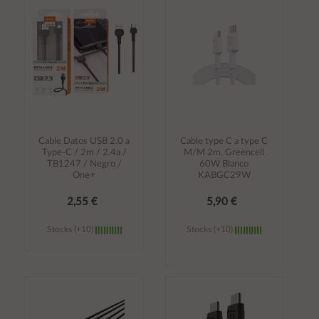
carrito
carrito
Cable Datos USB 2.0 a
Cable type C a type C
Type-C / 2m / 2.4a /
M/M 2m. Greencell
TB1247 / Negro /
60W Blanco
One+
KABGC29W
2,55 €
5,90 €
Stocks (+10)
Stocks (+10)
Añadir al
Añadir al
carrito
carrito