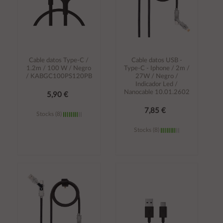
Cable datos Type-C /
Cable datos USB -
1.2m / 100 W / Negro
Type-C - Iphone / 2m /
/ KABGC100PS120PB
27W / Negro /
Indicador Led /
Nanocable 10.01.2602
5,90 €
7,85 €
Stocks (8)
Stocks (8)
Añadir al
Añadir al
carrito
carrito