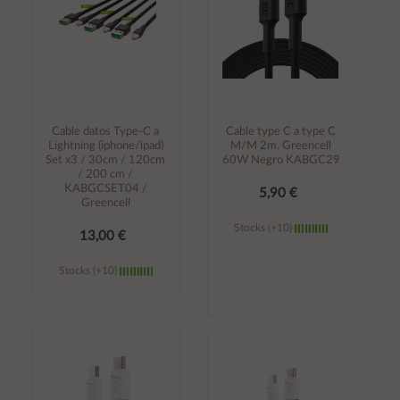
Cable datos Type-C a
Cable type C a type C
Lightning (iphone/ipad)
M/M 2m. Greencell
Set x3 / 30cm / 120cm
60W Negro KABGC29
/ 200 cm /
KABGCSET04 /
5,90 €
Greencell
Stocks (+10)
13,00 €
Stocks (+10)
Añadir al
Añadir al
carrito
carrito