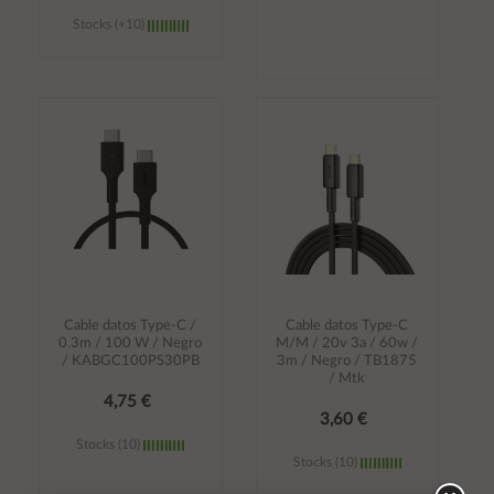
Stocks (+10)
Añadir al
Añadir al
carrito
carrito
Cable datos Type-C /
Cable datos Type-C
0.3m / 100 W / Negro
M/M / 20v 3a / 60w /
/ KABGC100PS30PB
3m / Negro / TB1875
/ Mtk
4,75 €
3,60 €
Stocks (10)
Stocks (10)