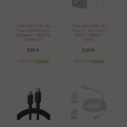
Cable OTG USB 2.0 a
Cable datos USB 2.0 a
Type-C USB hembra
Type-C / 2m / 2.4a /
Cablexpert / AB-OTG-
B2521 / Blanco /
CMAF2-01
ONE+
3,05 €
2,10 €
Stocks (+10)
Stocks (+10)
Añadir al
Añadir al
carrito
carrito