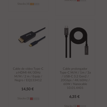
Stocks (4)
Añadir al
Añadir al
carrito
carrito
Cable de video Type-C
Cable prolongador
a HDMI 4K/30Hz
Type-C M/H / 1m / 3a
M/M / 2 m / Equip /
/ USB-C 3.2 Gen2 /
Negro / EQ133412
20Gbps / 4K/60Hz /
60W / Nanocable
10.01.4401
14,50 €
6,35 €
Stocks (3)
Stocks (3)