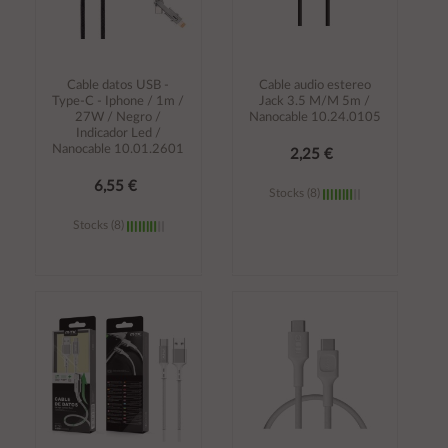
Cable datos USB -
Cable audio estereo
Type-C - Iphone / 1m /
Jack 3.5 M/M 5m /
27W / Negro /
Nanocable 10.24.0105
Indicador Led /
Nanocable 10.01.2601
2,25 €
6,55 €
Stocks (8)
Stocks (8)
Añadir al
Añadir al
carrito
carrito