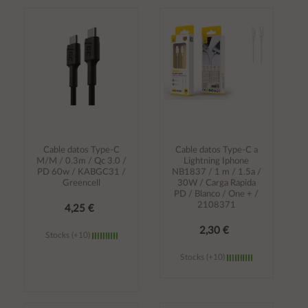
Añadir al
Añadir al
carrito
carrito
Cable datos Type-C
Cable datos Type-C a
M/M / 0.3m / Qc 3.0 /
Lightning Iphone
PD 60w / KABGC31 /
NB1837 / 1 m / 1.5a /
Greencell
30W / Carga Rapida
PD / Blanco / One + /
2108371
4,25 €
2,30 €
Stocks (+10)
Stocks (+10)
Añadir al
Añadir al