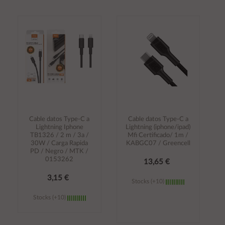
Añadir al
Añadir al
carrito
carrito
Cable datos Type-C a
Cable datos Type-C a
Lightning Iphone
Lightning (iphone/ipad)
TB1326 / 2 m / 3a /
Mfi Certificado/ 1m /
30W / Carga Rapida
KABGC07 / Greencell
PD / Negro / MTK /
0153262
13,65 €
3,15 €
Stocks (+10)
Stocks (+10)