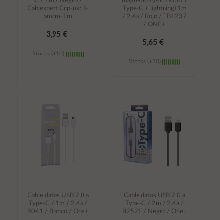
C / 1m / Negro /
magnético (MicroUSB +
Cablexpert Ccp-usb3-
Type-C + lightning) 1m
amcm-1m
/ 2.4a / Rojo / TB1237
/ ONE+
3,95 €
5,65 €
Stocks (+10)
Stocks (+10)
Añadir al
Añadir al
carrito
carrito
Cable datos USB 2.0 a
Cable datos USB 2.0 a
Type-C / 1m / 2.4a /
Type-C / 2m / 2.4a /
8041 / Blanco / One+
B2521 / Negro / One+