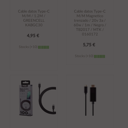
Cable datos Type-C
Cable datos Type-C
M/M / 1.2M /
M/M Magnetico
GREENCELL
trenzado / 20v 3a /
KABGC30
60w / 1m / Negro /
TB2017 / MTK /
0160172
4,95 €
5,75 €
Stocks (+10)
Stocks (+10)
Añadir al
Añadir al
carrito
carrito