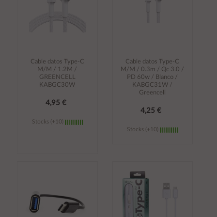
Cable datos Type-C
Cable datos Type-C
M/M / 1.2M /
M/M / 0.3m / Qc 3.0 /
GREENCELL
PD 60w / Blanco /
KABGC30W
KABGC31W /
Greencell
4,95 €
4,25 €
Stocks (+10)
Stocks (+10)
Añadir al
Añadir al
carrito
carrito