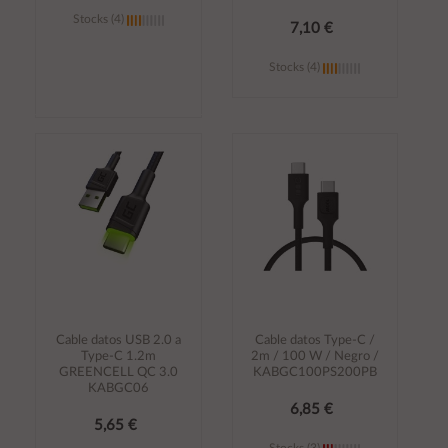
Stocks (4)
7,10 €
Stocks (4)
Añadir al
Añadir al
carrito
carrito
Cable datos USB 2.0 a
Cable datos Type-C /
Type-C 1.2m
2m / 100 W / Negro /
GREENCELL QC 3.0
KABGC100PS200PB
KABGC06
6,85 €
5,65 €
Stocks (3)