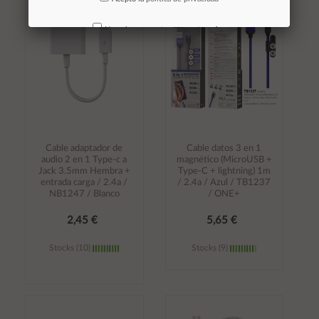
Añadir al
Añadir al
carrito
carrito
No volver a mostrar mas este aviso
Cable adaptador de
Cable datos 3 en 1
audio 2 en 1 Type-c a
magnético (MicroUSB +
Jack 3.5mm Hembra +
Type-C + lightning) 1m
entrada carga / 2.4a /
/ 2.4a / Azul / TB1237
NB1247 / Blanco
/ ONE+
2,45 €
5,65 €
Stocks (10)
Stocks (9)
Añadir al
Añadir al
carrito
carrito