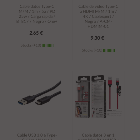
Cable datos Type-C
Cable de video Type-C
M/M / 1m / 5a / PD
a HDMI M/M / 1m /
25w / Carga rapida /
4K / Cablexpert /
BT817 / Negro / One+
Negro / A-CM-
HDMIM-01
2,65 €
9,30 €
Stocks (+10)
Stocks (+10)
Añadir al
Añadir al
carrito
carrito
Cable USB 3.0 a Type-
Cable datos 3 en 1