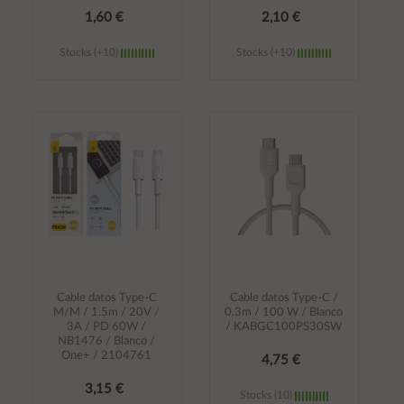
1,60 €
2,10 €
Stocks (+10)
Stocks (+10)
Añadir al
Añadir al
carrito
carrito
Cable datos Type-C
Cable datos Type-C /
M/M / 1.5m / 20V /
0.3m / 100 W / Blanco
3A / PD 60W /
/ KABGC100PS30SW
NB1476 / Blanco /
One+ / 2104761
4,75 €
3,15 €
Stocks (10)