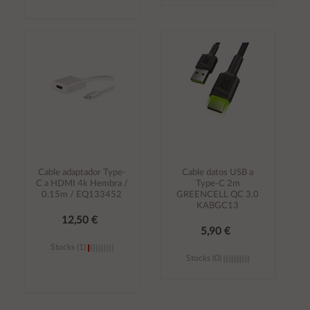
Añadir al
Añadir al
carrito
carrito
Cable adaptador Type-
Cable datos USB a
C a HDMI 4k Hembra /
Type-C 2m
0.15m / EQ133452
GREENCELL QC 3.0
KABGC13
12,50 €
5,90 €
Stocks (1)
Stocks (0)
Añadir al
Añadir al