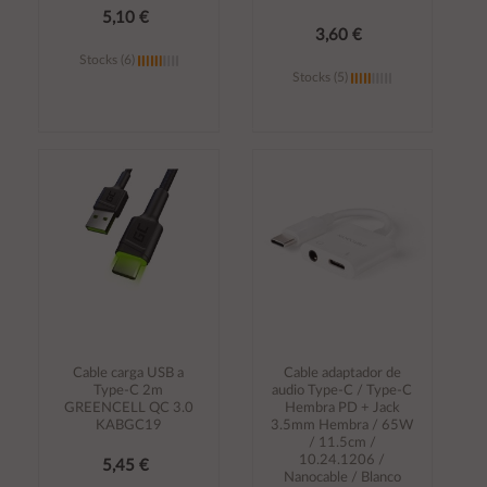
5,10 €
3,60 €
Stocks (6)
Stocks (5)
Añadir al
Añadir al
carrito
carrito
Cable carga USB a
Cable adaptador de
Type-C 2m
audio Type-C / Type-C
GREENCELL QC 3.0
Hembra PD + Jack
KABGC19
3.5mm Hembra / 65W
/ 11.5cm /
10.24.1206 /
5,45 €
Nanocable / Blanco