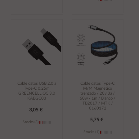
Añadir al
Añadir al
carrito
carrito
Cable datos USB 2.0 a
Cable datos Type-C
Type-C 0.25m
M/M Magnetico
GREENCELL QC 3.0
trenzado / 20v 3a /
KABGC03
60w / 1m / Blanco /
TB2017 / MTK /
0160172
3,05 €
5,75 €
Stocks (3)
Stocks (1)