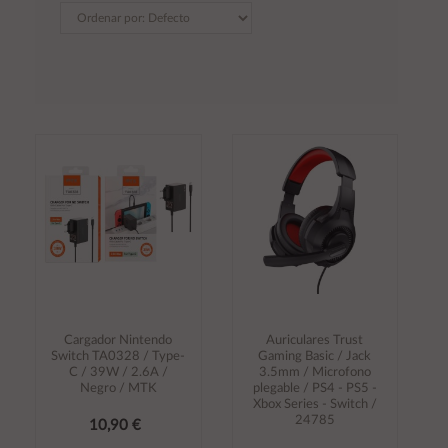
Cargador Nintendo
Auriculares Trust
Switch TA0328 / Type-
Gaming Basic / Jack
C / 39W / 2.6A /
3.5mm / Microfono
Negro / MTK
plegable / PS4 - PS5 -
Xbox Series - Switch /
24785
10,90 €