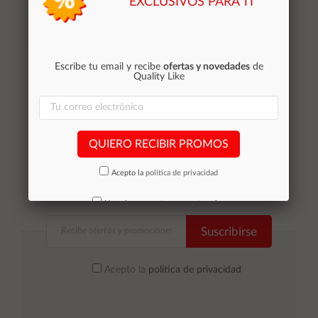
EXCLUSIVOS PARA TI
Stocks (0)
Añadir al
Añadir al
Escribe tu email y recibe
ofertas y novedades
de
Quality Like
carrito
carrito
QUIERO RECIBIR PROMOS
Acepto la
política de privacidad
No volver a mostrar mas este aviso
Suscribirse
Acepto la
política de privacidad