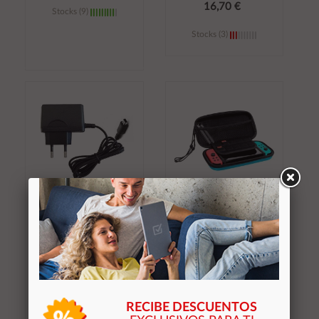
16,70 €
Stocks (9)
Stocks (3)
Añadir al
Añadir al
carrito
carrito
Cargador Nintendo dsi
Estuche rigido para
/ dsi xl / 3ds / 3ds xl /
Nintendo Switch Trust
2ds
GXT1248 / Rojo y azul
/ Ranuras para 10
juegos / 25418
4,30 €
10,90 €
RECIBE DESCUENTOS
Stocks (0)