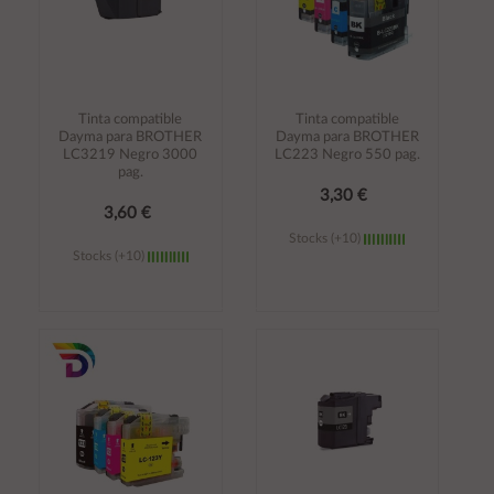
Tinta compatible
Tinta compatible
Dayma para BROTHER
Dayma para BROTHER
LC3219 Negro 3000
LC223 Negro 550 pag.
pag.
3,30 €
3,60 €
Stocks (+10)
Stocks (+10)
Añadir al
Añadir al
carrito
carrito