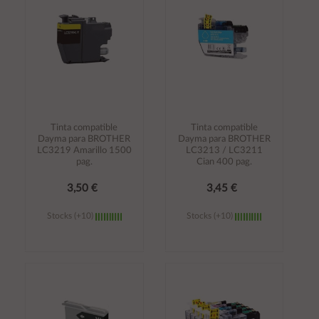
carrito
carrito
Tinta compatible
Tinta compatible
Dayma para BROTHER
Dayma para BROTHER
LC3219 Amarillo 1500
LC3213 / LC3211
pag.
Cian 400 pag.
3,50 €
3,45 €
Stocks (+10)
Stocks (+10)
Añadir al
Añadir al
carrito
carrito