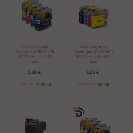
Tinta compatible
Tinta compatible
Dayma para BROTHER
Dayma para BROTHER
LC223 Amarillo 550
LC123 Amarillo 600
pag.
pag.
3,30 €
3,25 €
Stocks (+10)
Stocks (+10)
Añadir al
Añadir al
carrito
carrito