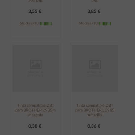
500 pag.
pag.
3,55 €
3,85 €
Stocks (+10)
Stocks (+10)
Añadir al
Añadir al
carrito
carrito
Tinta compatible DBT
Tinta compatible DBT
para BROTHER lc985m
para BROTHER LC985
magenta
Amarillo
0,38 €
0,36 €