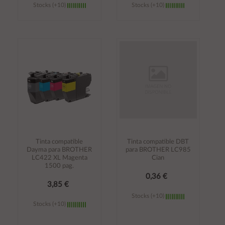
Stocks (+10)
Stocks (+10)
Añadir al
Añadir al
carrito
carrito
Tinta compatible
Tinta compatible DBT
Dayma para BROTHER
para BROTHER LC985
LC422 XL Magenta
Cian
1500 pag.
0,36 €
3,85 €
Stocks (+10)
Stocks (+10)