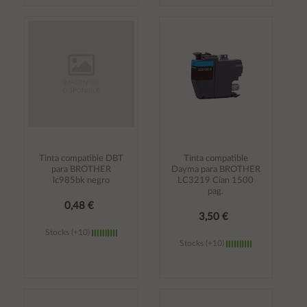
Añadir al
Añadir al
carrito
carrito
Tinta compatible DBT
Tinta compatible
para BROTHER
Dayma para BROTHER
lc985bk negro
LC3219 Cian 1500
pag.
0,48 €
3,50 €
Stocks (+10)
Stocks (+10)
Añadir al
Añadir al