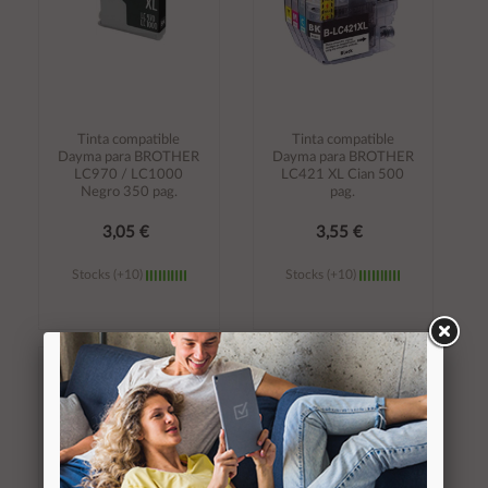
Tinta compatible
Tinta compatible
Dayma para BROTHER
Dayma para BROTHER
LC970 / LC1000
LC421 XL Cian 500
Negro 350 pag.
pag.
3,05 €
3,55 €
Stocks (+10)
Stocks (+10)
Añadir al
Añadir al
carrito
carrito