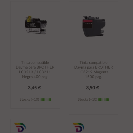
Añadir al
Añadir al
carrito
carrito
Tinta compatible
Tinta compatible
Dayma para BROTHER
Dayma para BROTHER
LC3213 / LC3211
LC3219 Magenta
Negro 400 pag.
1500 pag.
3,45 €
3,50 €
Stocks (+10)
Stocks (+10)
Añadir al
Añadir al
carrito
carrito