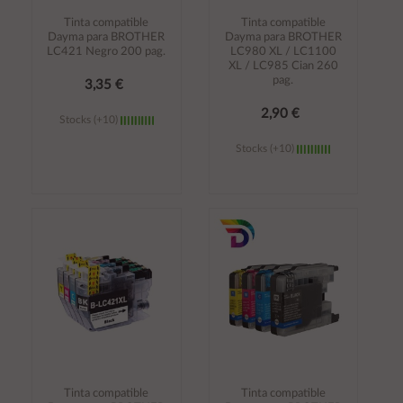
Tinta compatible
Tinta compatible
Dayma para BROTHER
Dayma para BROTHER
LC421 Negro 200 pag.
LC980 XL / LC1100
XL / LC985 Cian 260
pag.
3,35 €
2,90 €
Stocks (+10)
Stocks (+10)
Añadir al
Añadir al
carrito
carrito
Tinta compatible
Tinta compatible