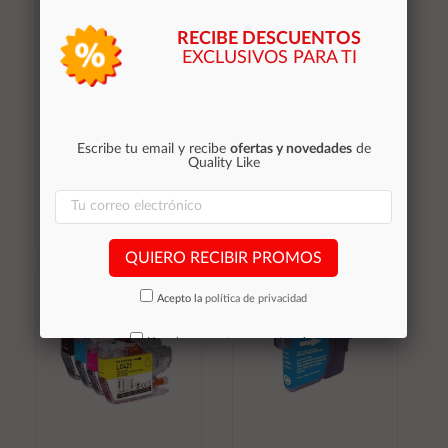
RECIBE DESCUENTOS
EXCLUSIVOS PARA TI
Tinta compatible
Tinta compatible
Dayma para BROTHER
Dayma para BROTHER
LC3213 / LC3211
LC421 XL Amarillo
Amarillo 400 pag.
500 pag.
Escribe tu email y recibe
ofertas y novedades
de
3,45 €
3,55 €
Quality Like
Stocks (+10)
Stocks (+10)
QUIERO RECIBIR PROMOS
Añadir al
Añadir al
carrito
carrito
Acepto la
política de privacidad
No volver a mostrar mas este aviso