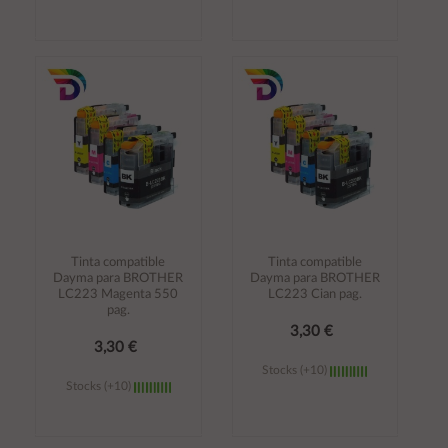
Añadir al
Añadir al
carrito
carrito
Tinta compatible
Tinta compatible
Dayma para BROTHER
Dayma para BROTHER
LC223 Magenta 550
LC223 Cian pag.
pag.
3,30 €
3,30 €
Stocks (+10)
Stocks (+10)