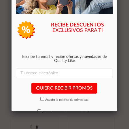
carrito
carrito
RECIBE DESCUENTOS
EXCLUSIVOS PARA TI
Escribe tu email y recibe
ofertas y novedades
de
Cargador 2 en 1 Type-
Cargador de red USB
Quality Like
C TB1509 para Iphone
75W / 4x type-c / 2x
/ Apple Watch S1-S9 /
USB 3.0 / Negro /
2.5W / Blanco / MTK /
Gembird / TA-UC-
0155091
2A4C-PD75-01-BK
5,35 €
19,95 €
QUIERO RECIBIR PROMOS
Stocks (0)
Stocks (0)
Acepto la
política de privacidad
No volver a mostrar mas este aviso
Añadir al
Añadir al
carrito
carrito