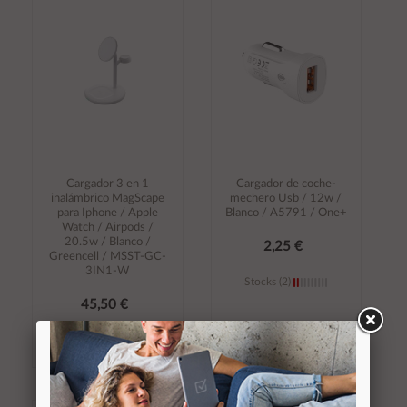
carrito
carrito
Cargador 3 en 1
Cargador de coche-
inalámbrico MagScape
mechero Usb / 12w /
para Iphone / Apple
Blanco / A5791 / One+
Watch / Airpods /
20.5w / Blanco /
2,25 €
Greencell / MSST-GC-
3IN1-W
Stocks (2)
45,50 €
Stocks (2)
Añadir al
Añadir al