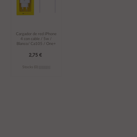
Cargador de red iPhone
4 con cable / 5w /
Blanco/ Ca105 / One+
2,75 €
Stocks (0)
Añadir al
carrito