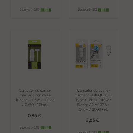
Stocks (+10)
Stocks (+10)
Añadir al
Añadir al
carrito
carrito
Cargador de coche-
Cargador de coche-
mechero con cable
mechero Usb QC3.0 +
iPhone 4 / 5w / Blanco
Type-C Boris / 40w /
/ Ca501/ One+
Blanco / NA0376 /
One+ / 2003761
0,85 €
5,05 €
Stocks (+10)
Stocks (+10)